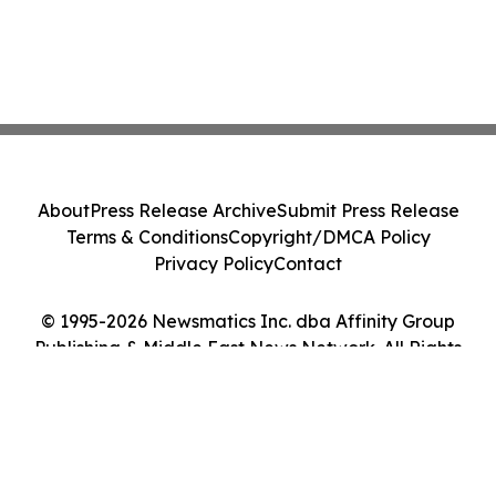
About
Press Release Archive
Submit Press Release
Terms & Conditions
Copyright/DMCA Policy
Privacy Policy
Contact
© 1995-2026 Newsmatics Inc. dba Affinity Group
Publishing & Middle East News Network. All Rights
Reserved.
Cookie Settings / Your Privacy Choices